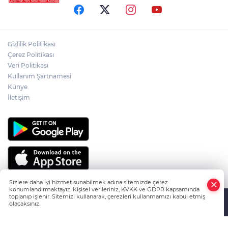
YENİ DÖNEM
ÇANKIRILI AYDIN ALTIN'IN ACI SONU
Gizlilik Politikası
Çerez Politikası
Veri Politikası
Kullanım Şartnamesi
ÇANKIRILI ECZACI SABRİ ATAMANALP
ANKARA'DA HAYATINI KAYBETTİ
Künye
İletişim
Sizlere daha iyi hizmet sunabilmek adına sitemizde çerez
konumlandırmaktayız. Kişisel verileriniz, KVKK ve GDPR kapsamında
toplanıp işlenir. Sitemizi kullanarak, çerezleri kullanmamızı kabul etmiş
olacaksınız.
HABER YAZILIMI
ve TURKTICARET.NET projesidir Copyright© 2006-
Anasayfa
Haber Ara
Yazarlar
2026 Tüm hakları saklıdır.