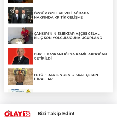
ÖZGÜR ÖZEL VE VELİ AĞBABA
HAKKINDA KRİTİK GELİŞME
ÇANKIRI'NIN EMEKTAR AŞÇISI CELAL
KILIÇ SON YOLCULUĞUNA UĞURLANDI
CHP İL BAŞKANLIĞI'NA KAMİL AKDOĞAN
GETİRİLDİ
FETÖ FİRARİSİNDEN DİKKAT ÇEKEN
İTİRAFLAR
ZÜBEYDE HANIM CADDESİ BİR
GÜNLÜĞÜNE TRAFİĞE KAPATILIYOR
Bizi Takip Edin!
PKK'NIN SİLAH BIRAKMA SÜRECİNDE