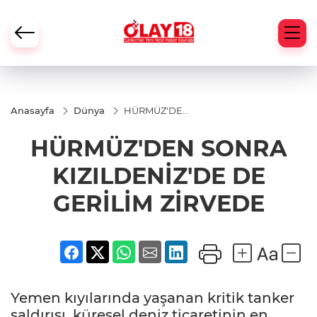
Anasayfa
Dünya
HÜRMÜZ'DEN
SONRA
KIZILDENİZ'DE
HÜRMÜZ'DEN SONRA
DE GERİLİM
ZİRVEDE
KIZILDENİZ'DE DE
GERİLİM ZİRVEDE
Yemen kıyılarında yaşanan kritik tanker
saldırısı, küresel deniz ticaretinin en