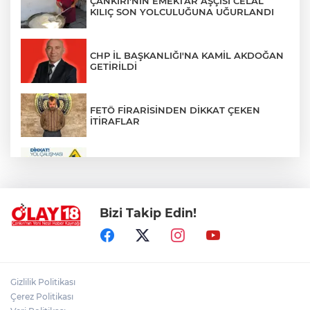
ÇANKIRI'NIN EMEKTAR AŞÇISI CELAL
KILIÇ SON YOLCULUĞUNA UĞURLANDI
CHP İL BAŞKANLIĞI'NA KAMİL AKDOĞAN
GETİRİLDİ
FETÖ FİRARİSİNDEN DİKKAT ÇEKEN
İTİRAFLAR
ZÜBEYDE HANIM CADDESİ BİR
GÜNLÜĞÜNE TRAFİĞE KAPATILIYOR
Bizi Takip Edin!
PKK'NIN SİLAH BIRAKMA SÜRECİNDE
YENİ DÖNEM
ÇANKIRILI AYDIN ALTIN'IN ACI SONU
Gizlilik Politikası
Çerez Politikası