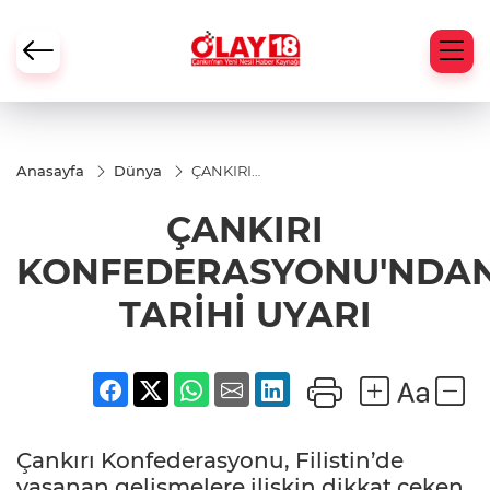
Anasayfa
Dünya
ÇANKIRI
KONFEDERASYONU'NDAN
TARİHİ UYARI
ÇANKIRI
KONFEDERASYONU'NDA
TARİHİ UYARI
Çankırı Konfederasyonu, Filistin’de
yaşanan gelişmelere ilişkin dikkat çeken