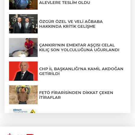
ALEVLERE TESLİM OLDU
ÖZGÜR ÖZEL VE VELİ AĞBABA
HAKKINDA KRİTİK GELİŞME
ÇANKIRI'NIN EMEKTAR AŞÇISI CELAL
KILIÇ SON YOLCULUĞUNA UĞURLANDI
CHP İL BAŞKANLIĞI'NA KAMİL AKDOĞAN
GETİRİLDİ
FETÖ FİRARİSİNDEN DİKKAT ÇEKEN
İTİRAFLAR
ZÜBEYDE HANIM CADDESİ BİR
GÜNLÜĞÜNE TRAFİĞE KAPATILIYOR