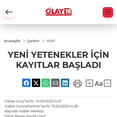
Anasayfa
Çankırı
YENİ
YETENEKLER
İÇİN
YENİ YETENEKLER İÇİN
KAYITLAR
BAŞLADI
KAYITLAR BAŞLADI
Haber Giriş Tarihi: 15.09.2023 14:01
Haber Güncellenme Tarihi: 15.09.2023 14:26
Kaynak: Haber Merkezi
https://www.olay18.com/