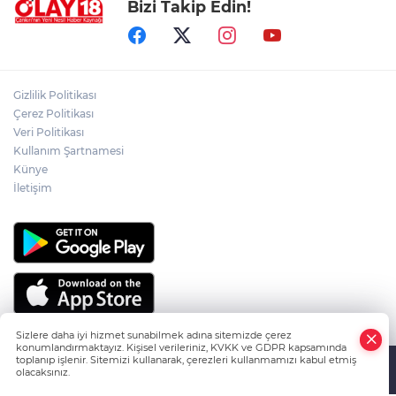
Bizi Takip Edin!
PKK'NIN SİLAH BIRAKMA SÜRECİNDE
YENİ DÖNEM
ÇANKIRILI AYDIN ALTIN'IN ACI SONU
Gizlilik Politikası
Çerez Politikası
Veri Politikası
Kullanım Şartnamesi
ÇANKIRILI ECZACI SABRİ ATAMANALP
ANKARA'DA HAYATINI KAYBETTİ
Künye
İletişim
Sizlere daha iyi hizmet sunabilmek adına sitemizde çerez
konumlandırmaktayız. Kişisel verileriniz, KVKK ve GDPR kapsamında
toplanıp işlenir. Sitemizi kullanarak, çerezleri kullanmamızı kabul etmiş
olacaksınız.
HABER YAZILIMI
ve TURKTICARET.NET projesidir Copyright© 2006-
Anasayfa
Haber Ara
Yazarlar