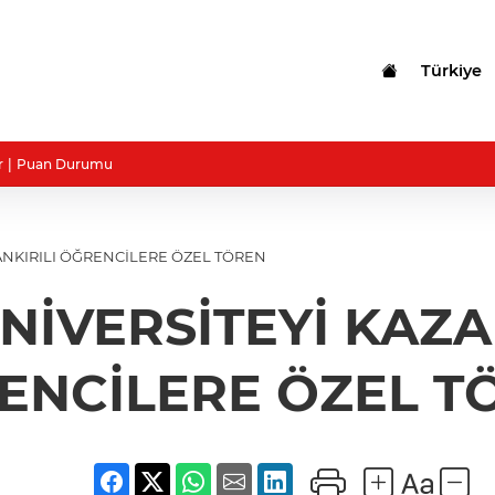
Türkiye
r
Puan Durumu
NKIRILI ÖĞRENCİLERE ÖZEL TÖREN
İVERSİTEYİ KAZA
ENCİLERE ÖZEL T