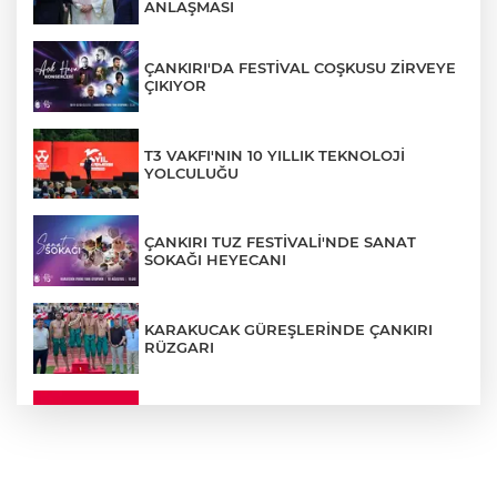
ANLAŞMASI
ÇANKIRI'DA FESTİVAL COŞKUSU ZİRVEYE
ÇIKIYOR
T3 VAKFI'NIN 10 YILLIK TEKNOLOJİ
YOLCULUĞU
ÇANKIRI TUZ FESTİVALİ'NDE SANAT
SOKAĞI HEYECANI
KARAKUCAK GÜREŞLERİNDE ÇANKIRI
RÜZGARI
ÇANKIRI'DA YALNIZ YAŞAYAN
KADINDAN ACI HABER