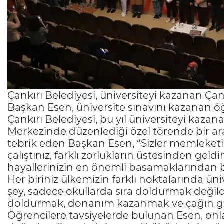
Çankırı Belediyesi, üniversiteyi kazanan Çank
Başkan Esen, üniversite sınavını kazanan öğr
Çankırı Belediyesi, bu yıl üniversiteyi kazanan
Merkezinde düzenlediği özel törende bir ara
tebrik eden Başkan Esen, “Sizler memleketimi
çalıştınız, farklı zorlukların üstesinden geld
hayallerinizin en önemli basamaklarından b
Her biriniz ülkemizin farklı noktalarında üni
şey, sadece okullarda sıra doldurmak değildi
doldurmak, donanım kazanmak ve çağın gerek
Öğrencilere tavsiyelerde bulunan Esen, onlar