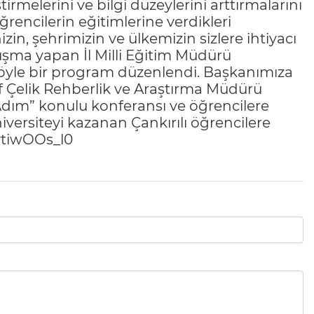
irmelerini ve bilgi düzeylerini arttırmalarını
öğrencilerin eğitimlerine verdikleri
in, şehrimizin ve ülkemizin sizlere ihtiyacı
uşma yapan İl Milli Eğitim Müdürü
öyle bir program düzenlendi. Başkanımıza
uf Çelik Rehberlik ve Araştırma Müdürü
Adım” konulu konferansı ve öğrencilere
iversiteyi kazanan Çankırılı öğrencilere
gvtiwOOs_l0