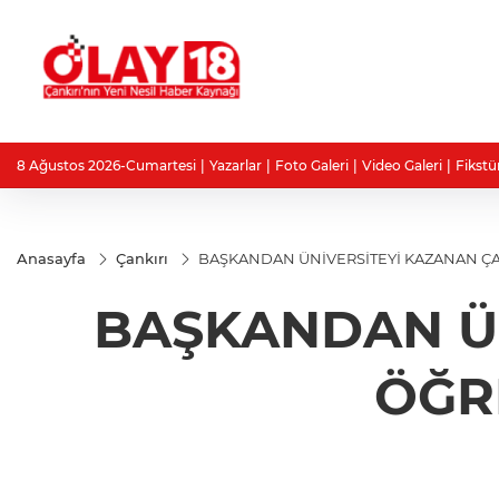
8 Ağustos 2026-Cumartesi
Yazarlar
Foto Galeri
Video Galeri
Fikstü
Anasayfa
Çankırı
BAŞKANDAN ÜNİVERSİTEYİ KAZANAN ÇA
BAŞKANDAN ÜN
ÖĞR