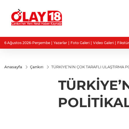
6 Ağustos 2026-Perşembe
Yazarlar
Foto Galeri
Video Galeri
Fikstü
Anasayfa
Çankırı
TÜRKİYE’NİN ÇOK TARAFLI ULAŞTIRMA P
TÜRKİYE’
POLİTİKA