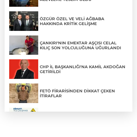
ÖZGÜR ÖZEL VE VELİ AĞBABA
HAKKINDA KRİTİK GELİŞME
ÇANKIRI'NIN EMEKTAR AŞÇISI CELAL
KILIÇ SON YOLCULUĞUNA UĞURLANDI
CHP İL BAŞKANLIĞI'NA KAMİL AKDOĞAN
GETİRİLDİ
FETÖ FİRARİSİNDEN DİKKAT ÇEKEN
İTİRAFLAR
ZÜBEYDE HANIM CADDESİ BİR
GÜNLÜĞÜNE TRAFİĞE KAPATILIYOR