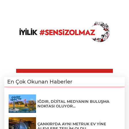
En Çok Okunan Haberler
IĞDIR, DİJİTAL MEDYANIN BULUŞMA
NOKTASI OLUYOR...
ÇANKIRI'DA AYNI METRUK EV YİNE
ALEVLERE TESLİM OLDU