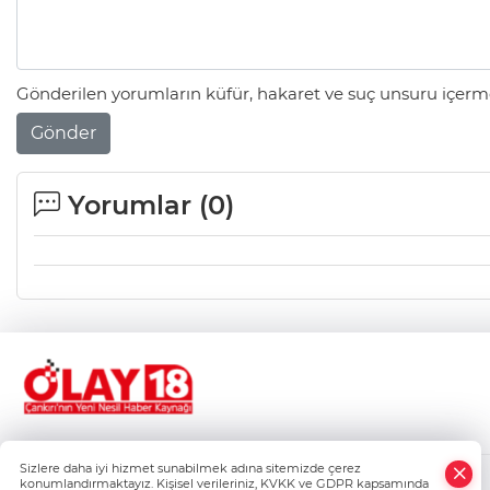
Gönderilen yorumların küfür, hakaret ve suç unsuru içerme
Gönder
Yorumlar (
0
)
Sizlere daha iyi hizmet sunabilmek adına sitemizde çerez
konumlandırmaktayız. Kişisel verileriniz, KVKK ve GDPR kapsamında
Gizlilik Politikası