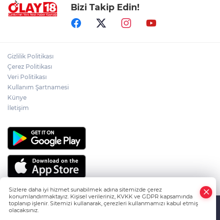
Bizi Takip Edin!
PKK'NIN SİLAH BIRAKMA SÜRECİNDE
YENİ DÖNEM
ÇANKIRILI AYDIN ALTIN'IN ACI SONU
Gizlilik Politikası
Çerez Politikası
Veri Politikası
Kullanım Şartnamesi
ÇANKIRILI ECZACI SABRİ ATAMANALP
ANKARA'DA HAYATINI KAYBETTİ
Künye
İletişim
Sizlere daha iyi hizmet sunabilmek adına sitemizde çerez
konumlandırmaktayız. Kişisel verileriniz, KVKK ve GDPR kapsamında
toplanıp işlenir. Sitemizi kullanarak, çerezleri kullanmamızı kabul etmiş
olacaksınız.
HABER YAZILIMI
ve TURKTICARET.NET projesidir Copyright© 2006-
Anasayfa
Haber Ara
Yazarlar