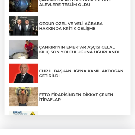
ALEVLERE TESLİM OLDU
ÖZGÜR ÖZEL VE VELİ AĞBABA
HAKKINDA KRİTİK GELİŞME
ÇANKIRI'NIN EMEKTAR AŞÇISI CELAL
KILIÇ SON YOLCULUĞUNA UĞURLANDI
CHP İL BAŞKANLIĞI'NA KAMİL AKDOĞAN
GETİRİLDİ
FETÖ FİRARİSİNDEN DİKKAT ÇEKEN
İTİRAFLAR
ZÜBEYDE HANIM CADDESİ BİR
GÜNLÜĞÜNE TRAFİĞE KAPATILIYOR