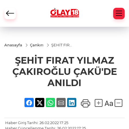
Anasayfa
Çankırı
ŞEHİT FIRAT
YILMAZ
ÇAKIROĞLU
ŞEHİT FIRAT YILMAZ
ÇAKÜ'DE
ANILDI
ÇAKIROĞLU ÇAKÜ'DE
ANILDI
Haber Giriş Tarihi: 26.02.2022 17:25
Haber Güncellenme Tarihi: 26.02.2022 17:25