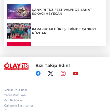
ÇANKIRI TUZ FESTİVALİ'NDE SANAT
SOKAĞI HEYECANI
KARAKUCAK GÜREŞLERİNDE ÇANKIRI
RÜZGARI
ÇANKIRI'DA YALNIZ YAŞAYAN
KADINDAN ACI HABER
Bizi Takip Edin!
ADEM YAYLACI ELDİVAN'DA DUALARLA
TOPRAĞA VERİLDİ
ÇAKÜ DİŞ HEKİMLİĞİ FAKÜLTESİ'NDEN
Gizlilik Politikası
SAĞLIK ORDUSUNA 58 YENİ DİŞ HEKİMİ
Çerez Politikası
Veri Politikası
Kullanım Şartnamesi
ABD-İRAN HATTINDA YENİ KRİZ