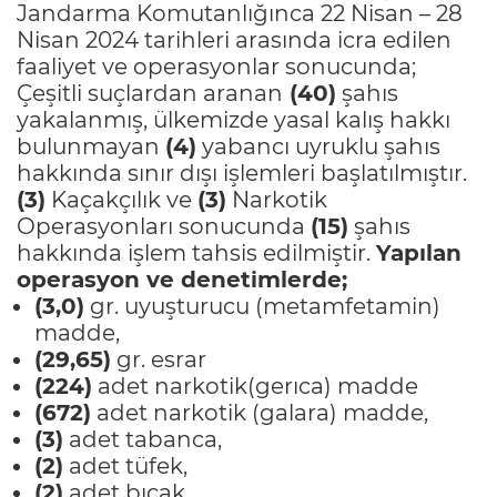
Jandarma Komutanlığınca 22 Nisan – 28
Nisan 2024 tarihleri arasında icra edilen
faaliyet ve operasyonlar sonucunda;
Çeşitli suçlardan aranan
(40)
şahıs
yakalanmış, ülkemizde yasal kalış hakkı
bulunmayan
(4)
yabancı uyruklu şahıs
hakkında sınır dışı işlemleri başlatılmıştır.
(3)
Kaçakçılık ve
(3)
Narkotik
Operasyonları sonucunda
(15)
şahıs
hakkında işlem tahsis edilmiştir.
Yapılan
operasyon ve denetimlerde;
(3,0)
gr. uyuşturucu (metamfetamin)
madde,
(29,65)
gr. esrar
(224)
adet narkotik(gerıca) madde
(672)
adet narkotik (galara) madde,
(3)
adet tabanca,
(2)
adet tüfek,
(2)
adet bıçak,