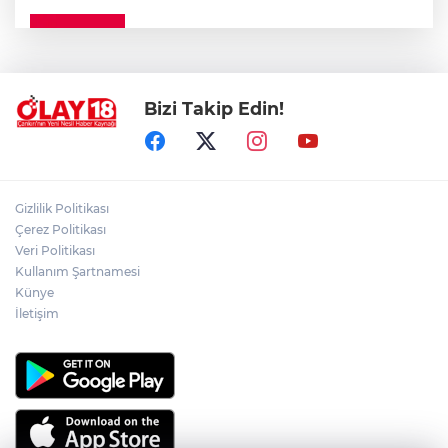
ÇANKIRI'DA YALNIZ YAŞAYAN
KADINDAN ACI HABER
Bizi Takip Edin!
ADEM YAYLACI ELDİVAN'DA DUALARLA
TOPRAĞA VERİLDİ
ÇAKÜ DİŞ HEKİMLİĞİ FAKÜLTESİ'NDEN
Gizlilik Politikası
SAĞLIK ORDUSUNA 58 YENİ DİŞ HEKİMİ
Çerez Politikası
Veri Politikası
Kullanım Şartnamesi
ABD-İRAN HATTINDA YENİ KRİZ
Künye
İletişim