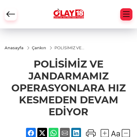
Anasayfa
Çankırı
POLİSİMİZ VE
JANDARMAMIZ
OPERASYONLARA
POLİSİMİZ VE
HIZ KESMEDEN
DEVAM EDİYOR
JANDARMAMIZ
OPERASYONLARA HIZ
KESMEDEN DEVAM
EDİYOR