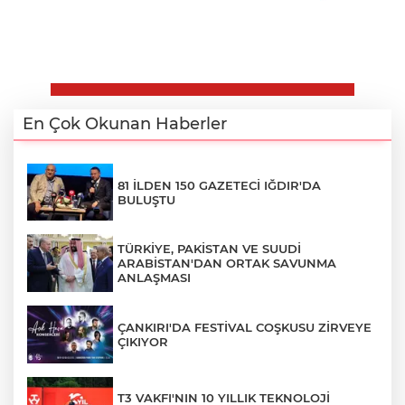
En Çok Okunan Haberler
81 İLDEN 150 GAZETECİ IĞDIR'DA
BULUŞTU
TÜRKİYE, PAKİSTAN VE SUUDİ
ARABİSTAN'DAN ORTAK SAVUNMA
ANLAŞMASI
ÇANKIRI'DA FESTİVAL COŞKUSU ZİRVEYE
ÇIKIYOR
T3 VAKFI'NIN 10 YILLIK TEKNOLOJİ