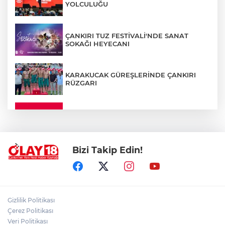
YOLCULUĞU
ÇANKIRI TUZ FESTİVALİ'NDE SANAT
SOKAĞI HEYECANI
KARAKUCAK GÜREŞLERİNDE ÇANKIRI
RÜZGARI
ÇANKIRI'DA YALNIZ YAŞAYAN
KADINDAN ACI HABER
Bizi Takip Edin!
ADEM YAYLACI ELDİVAN'DA DUALARLA
TOPRAĞA VERİLDİ
ÇAKÜ DİŞ HEKİMLİĞİ FAKÜLTESİ'NDEN
Gizlilik Politikası
SAĞLIK ORDUSUNA 58 YENİ DİŞ HEKİMİ
Çerez Politikası
Veri Politikası