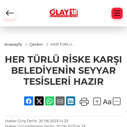
Anasayfa
Çankırı
HER TÜRLÜ
RİSKE KARŞI
BELEDİYENİN
HER TÜRLÜ RİSKE KARŞI
SEYYAR
TESİSLERİ
HAZIR
BELEDİYENİN SEYYAR
TESİSLERİ HAZIR
Haber Giriş Tarihi: 20.06.2023 14:23
Haber Güncellenme Tarihi: 20.06.2023 14:23