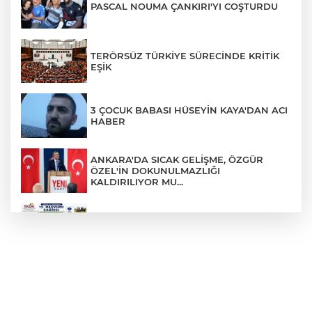
PASCAL NOUMA ÇANKIRI'YI COŞTURDU
TERÖRSÜZ TÜRKİYE SÜRECİNDE KRİTİK
EŞİK
3 ÇOCUK BABASI HÜSEYİN KAYA'DAN ACI
HABER
ANKARA'DA SICAK GELİŞME, ÖZGÜR
ÖZEL'İN DOKUNULMAZLIĞI
KALDIRILIYOR MU...
TKDK'DAN % 75'E VARAN HİBE DESTEĞİ
EMEKLİ YAKININI KAYBEDENLER, DİKKAT
!!!