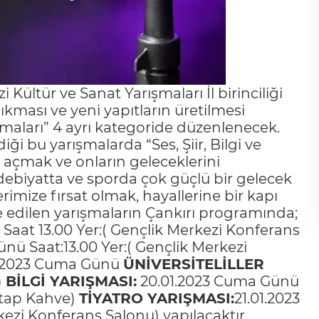
 Kültür ve Sanat Yarışmaları İl birinciliği
çıkması ve yeni yapıtların üretilmesi
maları” 4 ayrı kategoride düzenlenecek.
i bu yarışmalarda “Ses, Şiir, Bilgi ve
u açmak ve onların geleceklerini
debiyatta ve sporda çok güçlü bir gelecek
rimize fırsat olmak, hayallerine bir kapı
e edilen yarışmaların Çankırı programında;
 Saat 13.00 Yer:( Gençlik Merkezi Konferans
ünü Saat:13.00 Yer:( Gençlik Merkezi
01.2023 Cuma Günü
ÜNİVERSİTELİLLER
)
BİLGİ YARIŞMASI:
20.01.2023 Cuma Günü
itap Kahve)
TİYATRO YARIŞMASI:
21.01.2023
ezi Konferans Salonu) yapılacaktır.