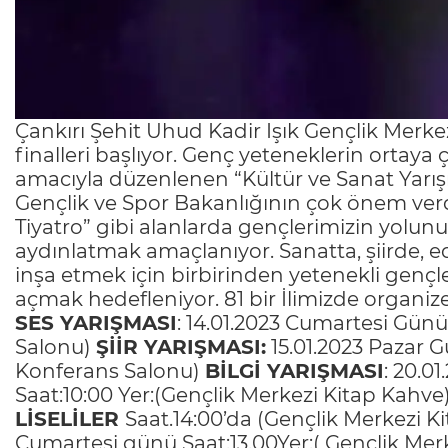
Çankırı Şehit Uhud Kadir Işık Gençlik Merkezi
finalleri başlıyor. Genç yeteneklerin ortaya 
amacıyla düzenlenen “Kültür ve Sanat Yarış
Gençlik ve Spor Bakanlığının çok önem verdiğ
Tiyatro” gibi alanlarda gençlerimizin yolun
aydınlatmak amaçlanıyor. Sanatta, şiirde, e
inşa etmek için birbirinden yetenekli gençle
açmak hedefleniyor. 81 bir İlimizde organiz
SES YARIŞMASI
: 14.01.2023 Cumartesi Günü
Salonu)
ŞİİR YARIŞMASI:
15.01.2023 Pazar G
Konferans Salonu)
BİLGİ YARIŞMASI
: 20.
Saat:10:00 Yer:(Gençlik Merkezi Kitap Kahve
LİSELİLER
Saat.14:00’da (Gençlik Merkezi K
Cumartesi günü Saat:13.00Yer:( Gençlik Merk