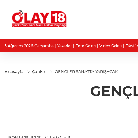
5 Ağustos 2026-Çarşamba
Yazarlar
Foto Galeri
Video Galeri
Fikstü
Anasayfa
Çankırı
GENÇLER SANATTA YARIŞACAK
GENÇL
Haber Giriş Tarihi: 13.01.2023 14:10