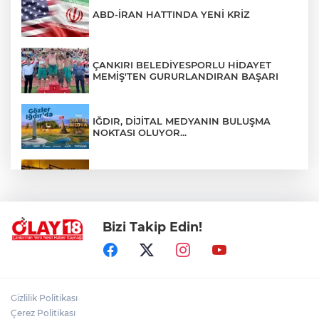
ABD-İRAN HATTINDA YENİ KRİZ
ÇANKIRI BELEDİYESPORLU HİDAYET
MEMİŞ'TEN GURURLANDIRAN BAŞARI
IĞDIR, DİJİTAL MEDYANIN BULUŞMA
NOKTASI OLUYOR...
ÇANKIRI'DA AYNI METRUK EV YİNE
ALEVLERE TESLİM OLDU
Bizi Takip Edin!
ÖZGÜR ÖZEL VE VELİ AĞBABA
HAKKINDA KRİTİK GELİŞME
ÇANKIRI'NIN EMEKTAR AŞÇISI CELAL
Gizlilik Politikası
KILIÇ SON YOLCULUĞUNA UĞURLANDI
Çerez Politikası