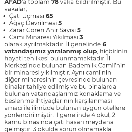
AFAD
’a toplam
78
vaka bildirilmiştir. Bu
vakalar;
Çatı Uçması
65
Ağaç Devrilmesi
5
Zarar Gören Ahır Sayısı
5
Cami Minaresi Yıkılması
3
olarak ayrılmaktadır. İl genelinde
6
vatandaşımız yaralanmış olup
, hiçbirinin
hayati tehlikesi bulunmamaktadır. İl
Merkezi’nde bulunan Bademlik Camii’nin
bir minaresi yıkılmıştır. Aynı camiinin
diğer minaresinin çevresinde bulunan
binalar tahliye edilmiş ve bu binalarda
bulunan vatandaşlarımız konaklama ve
beslenme ihtiyaçlarının karşılanması
amacı ile ilimizde bulunan uygun otellere
yönlendirilmiştir. İl genelinde 4 okul, 2
kamu binasında çatı hasarı meydana
gelmiştir. 3 okulda sorun olmamakla