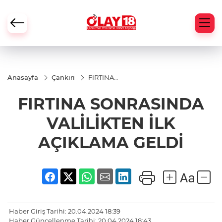
Anasayfa
Çankırı
FIRTINA
SONRASINDA
VALİLİKTEN
FIRTINA SONRASINDA
İLK
AÇIKLAMA
GELDİ
VALİLİKTEN İLK
AÇIKLAMA GELDİ
Haber Giriş Tarihi: 20.04.2024 18:39
Haber Güncellenme Tarihi: 20.04.2024 18:43