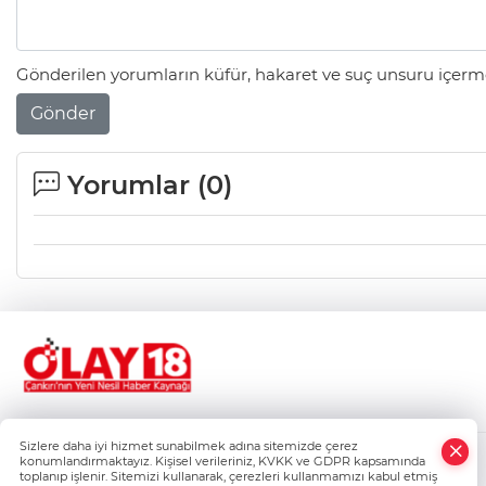
Gönderilen yorumların küfür, hakaret ve suç unsuru içerme
Gönder
Yorumlar (
0
)
Sizlere daha iyi hizmet sunabilmek adına sitemizde çerez
konumlandırmaktayız. Kişisel verileriniz, KVKK ve GDPR kapsamında
Gizlilik Politikası
toplanıp işlenir. Sitemizi kullanarak, çerezleri kullanmamızı kabul etmiş
Çerez Politikası