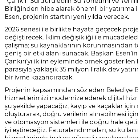
“Çankırı Sürdürülebilir Su Yönetimi ve Yenili
Birliğinden hibe alarak önemli bir yatırıma
Esen, projenin startını yeni yılda verecek.
2026 senesi ile birlikte hayata geçecek proj
değiştirecek. İklim değişikliği ile mücadel
çalışma; su kaynaklarının korunmasından to
geniş bir etki alanı sunacak. Başkan Esen’in 
Çankırı’yı iklim eyleminde örnek gösterilen
parasıyla yaklaşık 35 milyon liralık dev yat
bir ivme kazandıracak.
Projenin kapsamından söz eden Belediye Ba
hizmetlerimizi modernize ederek dijital hi
şu şekilde yapacağız; kayıp ve kaçaklar için s
oluşturarak, doğru verilerin alınabilmesi iç
ve otomasyon sistemleri ile doğru hale get
iyileştireceğiz. Faturalandırmaları, su kullan