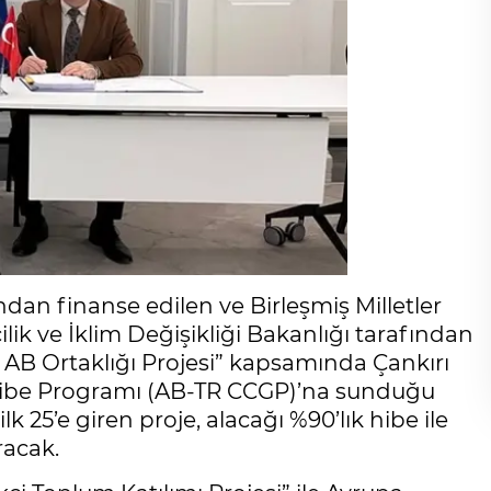
ndan finanse edilen ve Birleşmiş Milletler
lik ve İklim Değişikliği Bakanlığı tarafından
n AB Ortaklığı Projesi” kapsamında Çankırı
i Hibe Programı (AB-TR CCGP)’na sunduğu
lk 25’e giren proje, alacağı %90’lık hibe ile
racak.