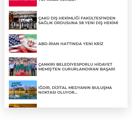
ÇAKÜ DİŞ HEKİMLİĞİ FAKÜLTESİ'NDEN
SAĞLIK ORDUSUNA 58 YENİ DİŞ HEKİMİ
ABD-İRAN HATTINDA YENİ KRİZ
ÇANKIRI BELEDİYESPORLU HİDAYET
MEMİŞ'TEN GURURLANDIRAN BAŞARI
IĞDIR, DİJİTAL MEDYANIN BULUŞMA
NOKTASI OLUYOR...
ÇANKIRI'DA AYNI METRUK EV YİNE
ALEVLERE TESLİM OLDU