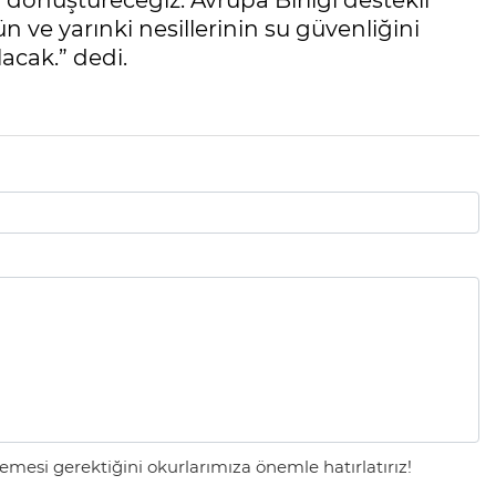
 dönüştüreceğiz. Avrupa Birliği destekli
n ve yarınki nesillerinin su güvenliğini
lacak.” dedi.
mesi gerektiğini okurlarımıza önemle hatırlatırız!