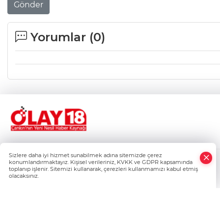
Gönder
Yorumlar (
0
)
Sizlere daha iyi hizmet sunabilmek adına sitemizde çerez
konumlandırmaktayız. Kişisel verileriniz, KVKK ve GDPR kapsamında
Gizlilik Politikası
toplanıp işlenir. Sitemizi kullanarak, çerezleri kullanmamızı kabul etmiş
Çerez Politikası
olacaksınız.
Veri Politikası
Kullanım Şartnamesi
Künye
İletişim