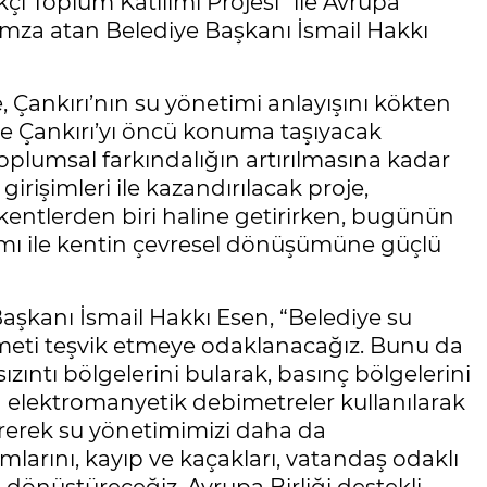
kçi Toplum Katılımı Projesi” ile Avrupa
 imza atan Belediye Başkanı İsmail Hakkı
e, Çankırı’nın su yönetimi anlayışını kökten
ede Çankırı’yı öncü konuma taşıyacak
plumsal farkındalığın artırılmasına kadar
girişimleri ile kazandırılacak proje,
 kentlerden biri haline getirirken, bugünün
ırımı ile kentin çevresel dönüşümüne güçlü
şkanı İsmail Hakkı Esen, “Belediye su
zmeti teşvik etmeye odaklanacağız. Bunu da
ızıntı bölgelerini bularak, basınç bölgelerini
in elektromanyetik debimetreler kullanılarak
irerek su yönetimimizi daha da
ımlarını, kayıp ve kaçakları, vatandaş odaklı