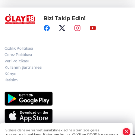
GÜNLÜĞÜNE TRAFİĞE KAPATILIYOR
Bizi Takip Edin!
PKK'NIN SİLAH BIRAKMA SÜRECİNDE
YENİ DÖNEM
ÇANKIRILI AYDIN ALTIN'IN ACI SONU
Gizlilik Politikası
Çerez Politikası
Veri Politikası
Kullanım Şartnamesi
ÇANKIRILI ECZACI SABRİ ATAMANALP
ANKARA'DA HAYATINI KAYBETTİ
Künye
İletişim
Sizlere daha iyi hizmet sunabilmek adına sitemizde çerez
konumlandırmaktayız. Kişisel verileriniz, KVKK ve GDPR kapsamında