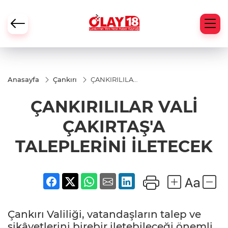
Anasayfa
Çankırı
ÇANKIRILILAR
VALİ
ÇAKIRTAŞ'A
ÇANKIRILILAR VALİ
TALEPLERİNİ
İLETECEK
ÇAKIRTAŞ'A
TALEPLERİNİ İLETECEK
Çankırı Valiliği, vatandaşların talep ve
şikâyetlerini birebir iletebileceği önemli