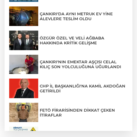
ÇANKIRI'DA AYNI METRUK EV YİNE
ALEVLERE TESLİM OLDU
ÖZGÜR ÖZEL VE VELİ AĞBABA
HAKKINDA KRİTİK GELİŞME
ÇANKIRI'NIN EMEKTAR AŞÇISI CELAL
KILIÇ SON YOLCULUĞUNA UĞURLANDI
CHP İL BAŞKANLIĞI'NA KAMİL AKDOĞAN
GETİRİLDİ
FETÖ FİRARİSİNDEN DİKKAT ÇEKEN
İTİRAFLAR
ZÜBEYDE HANIM CADDESİ BİR