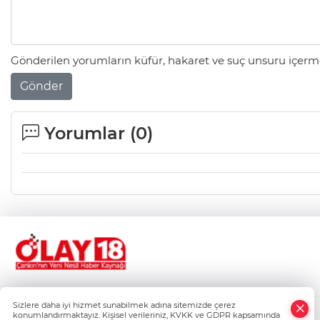
Gönderilen yorumların küfür, hakaret ve suç unsuru içerme
Gönder
Yorumlar (
0
)
Sizlere daha iyi hizmet sunabilmek adına sitemizde çerez
konumlandırmaktayız. Kişisel verileriniz, KVKK ve GDPR kapsamında
Gizlilik Politikası