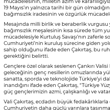
mücadelesinin, milletin azim ve kararlılığıy
19 Mayıs’ın yalnızca tarihi bir gün olmadığı
bağımsızlık iradesinin ve özgürlük mücadel
Mesajında milli birlik ve beraberlik vurgus
bağımsızlık meşalesinin kısa sürede tüm yur
mücadelesiyle Kurtuluş Savaşı’nın zaferle so
Cumhuriyeti’nin kuruluş sürecine giden yol
sahip olduğunu ifade eden Çakırtaş, bu ruhu
gerektiğini belirtti.
Gençlere özel olarak seslenen Çankırı Valis
geleceğinin genç nesillerin omuzlarında yük
sanatta, sporda ve teknolojide Türkiye’yi da
inandığını ifade eden Çakırtaş, “Türkiye Yü
güç gençlerimizin azmi, çalışkanlığı ve vatan
Vali Çakırtaş, ecdadın büyük fedakârlıklarl
Cumhuriyetin daha güçlü yarınlara taşınma