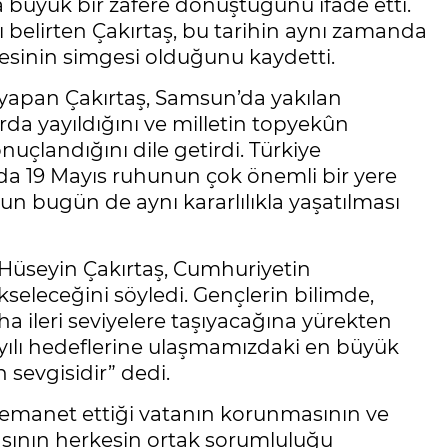
la büyük bir zafere dönüştüğünü ifade etti.
nı belirten Çakırtaş, bu tarihin aynı zamanda
esinin simgesi olduğunu kaydetti.
u yapan Çakırtaş, Samsun’da yakılan
da yayıldığını ve milletin topyekûn
nuçlandığını dile getirdi. Türkiye
da 19 Mayıs ruhunun çok önemli bir yere
n bugün de aynı kararlılıkla yaşatılması
i Hüseyin Çakırtaş, Cumhuriyetin
seleceğini söyledi. Gençlerin bilimde,
ha ileri seviyelere taşıyacağına yürekten
zyılı hedeflerine ulaşmamızdaki en büyük
 sevgisidir” dedi.
a emanet ettiği vatanın korunmasının ve
sının herkesin ortak sorumluluğu