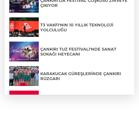
ÇANKIRI'DA FESTİVAL COŞKUSU ZİRVEYE
ÇIKIYOR
T3 VAKFI'NIN 10 YILLIK TEKNOLOJİ
YOLCULUĞU
ÇANKIRI TUZ FESTİVALİ'NDE SANAT
SOKAĞI HEYECANI
KARAKUCAK GÜREŞLERİNDE ÇANKIRI
RÜZGARI
ÇANKIRI'DA YALNIZ YAŞAYAN
KADINDAN ACI HABER
ADEM YAYLACI ELDİVAN'DA DUALARLA
TOPRAĞA VERİLDİ