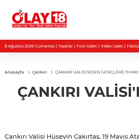
8 Ağustos 2026-Cumartesi
Yazarlar
Foto Galeri
Video Galeri
Fikstü
Anasayfa
Çankırı
ÇANKIRI VALİSİ'NDEN GENÇLERE 19 MAYI
ÇANKIRI VALİSİ
Çankırı Valisi Hüseyin Çakırtaş, 19 Mayıs 