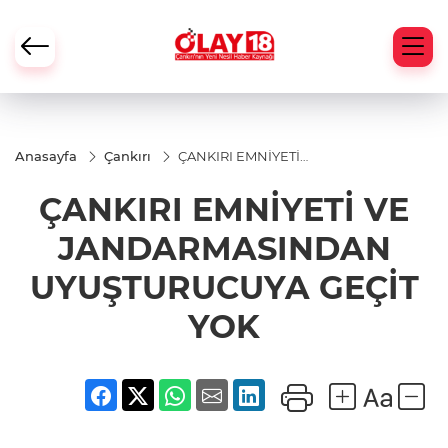
Anasayfa
Çankırı
ÇANKIRI EMNİYETİ
VE
JANDARMASINDAN
ÇANKIRI EMNİYETİ VE
UYUŞTURUCUYA
GEÇİT YOK
JANDARMASINDAN
UYUŞTURUCUYA GEÇİT
YOK