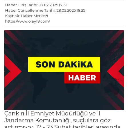
Haber Giriş Tarihi: 27.02.2025 17:51
Haber Güncellenme Tarihi: 28.02.2025 18:25
Kaynak: Haber Merkezi
https://www.olay18.com/
Çankırı İl Emniyet Müdürlüğü ve İl
Jandarma Komutanlığı, suçlulara göz
açtırmıyor. 17 - 23 Şubat tarihleri arasında