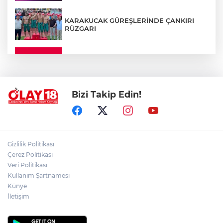
KARAKUCAK GÜREŞLERİNDE ÇANKIRI
RÜZGARI
ÇANKIRI'DA YALNIZ YAŞAYAN
KADINDAN ACI HABER
Bizi Takip Edin!
ADEM YAYLACI ELDİVAN'DA DUALARLA
TOPRAĞA VERİLDİ
ÇAKÜ DİŞ HEKİMLİĞİ FAKÜLTESİ'NDEN
Gizlilik Politikası
SAĞLIK ORDUSUNA 58 YENİ DİŞ HEKİMİ
Çerez Politikası
Veri Politikası
Kullanım Şartnamesi
ABD-İRAN HATTINDA YENİ KRİZ
Künye
İletişim