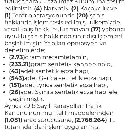
tutuklanarak Ceza İnfaz Kurumuna teslim
edilmiştir.
(4)
Narkotik,
(2)
Kaçakçılık ve
(1)
Terör operasyonunda
(20)
şahıs
hakkında işlem tesis edilmiş, ülkemizde
yasal kalış hakkı bulunmayan
(17)
yabancı
uyruklu şahıs hakkında sınır dışı işlemleri
başlatılmıştır. Yapılan operasyon ve
denetimlerde;
(2.73)
gram metamfetamin,
(233.21)
gram sentetik kannobinoid,
(43)
adet sentetik ecza hapı,
(543)
adet Gerica sentetik ecza hapı,
(151)
adet Lyrica sentetik ecza hapı,
(26)
adet Symra sentetik ecza hapı ele
geçirilmiştir.
Ayrıca 2918 Sayılı Karayolları Trafik
Kanunu’nun muhtelif maddelerinden
(1.081)
araç sürücüsüne,
(
2.768.264
)
TL
tutarında idari işlem uygulanmış,