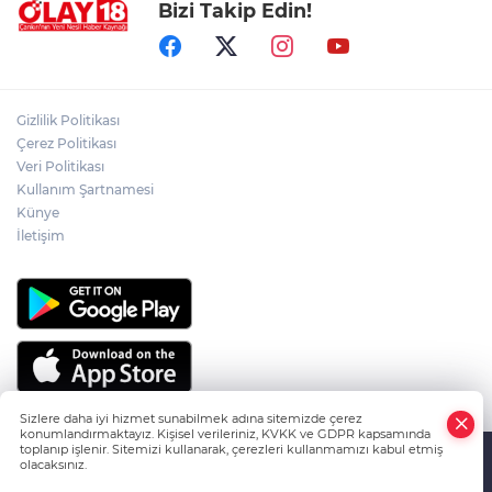
Bizi Takip Edin!
ÖZGÜR ÖZEL VE VELİ AĞBABA
HAKKINDA KRİTİK GELİŞME
ÇANKIRI'NIN EMEKTAR AŞÇISI CELAL
Gizlilik Politikası
KILIÇ SON YOLCULUĞUNA UĞURLANDI
Çerez Politikası
Veri Politikası
Kullanım Şartnamesi
CHP İL BAŞKANLIĞI'NA KAMİL AKDOĞAN
GETİRİLDİ
Künye
İletişim
Sizlere daha iyi hizmet sunabilmek adına sitemizde çerez
konumlandırmaktayız. Kişisel verileriniz, KVKK ve GDPR kapsamında
toplanıp işlenir. Sitemizi kullanarak, çerezleri kullanmamızı kabul etmiş
olacaksınız.
HABER YAZILIMI
ve TURKTICARET.NET projesidir Copyright© 2006-
Anasayfa
Haber Ara
Yazarlar