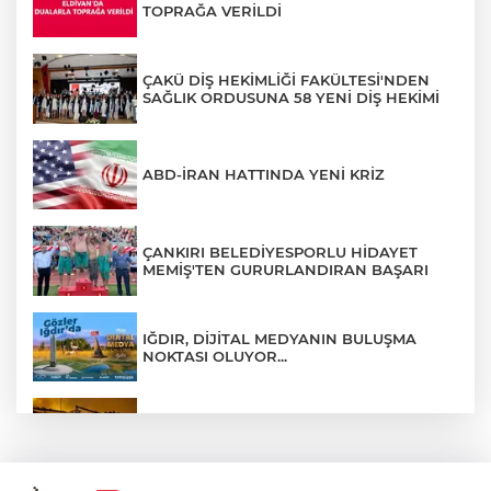
TOPRAĞA VERİLDİ
ÇAKÜ DİŞ HEKİMLİĞİ FAKÜLTESİ'NDEN
SAĞLIK ORDUSUNA 58 YENİ DİŞ HEKİMİ
ABD-İRAN HATTINDA YENİ KRİZ
ÇANKIRI BELEDİYESPORLU HİDAYET
MEMİŞ'TEN GURURLANDIRAN BAŞARI
IĞDIR, DİJİTAL MEDYANIN BULUŞMA
NOKTASI OLUYOR...
ÇANKIRI'DA AYNI METRUK EV YİNE
ALEVLERE TESLİM OLDU