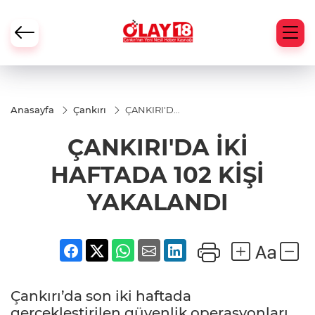
Anasayfa
Çankırı
ÇANKIRI'DA
İKİ
HAFTADA
ÇANKIRI'DA İKİ
102 KİŞİ
YAKALANDI
HAFTADA 102 KİŞİ
YAKALANDI
Çankırı’da son iki haftada
gerçekleştirilen güvenlik operasyonları