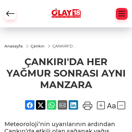
Anasayfa
Çankırı
ÇANKIRI'DA
HER
YAĞMUR
ÇANKIRI'DA HER
SONRASI
AYNI
MANZARA
YAĞMUR SONRASI AYNI
MANZARA
Meteoroloji’nin uyarılarının ardından
Çankırı’da etkili olan sağanak yağış,