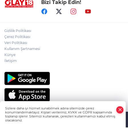
Bizi Takip Edin!
ÖZGÜR ÖZEL VE VELİ AĞBABA
HAKKINDA KRİTİK GELİŞME
ÇANKIRI'NIN EMEKTAR AŞÇISI CELAL
Gizlilik Politikası
KILIÇ SON YOLCULUĞUNA UĞURLANDI
Çerez Politikası
Veri Politikası
Kullanım Şartnamesi
CHP İL BAŞKANLIĞI'NA KAMİL AKDOĞAN
GETİRİLDİ
Künye
İletişim
Sizlere daha iyi hizmet sunabilmek adına sitemizde çerez
konumlandırmaktayız. Kişisel verileriniz, KVKK ve GDPR kapsamında
toplanıp işlenir. Sitemizi kullanarak, çerezleri kullanmamızı kabul etmiş
olacaksınız.
HABER YAZILIMI
ve TURKTICARET.NET projesidir Copyright© 2006-
Anasayfa
Haber Ara
Yazarlar