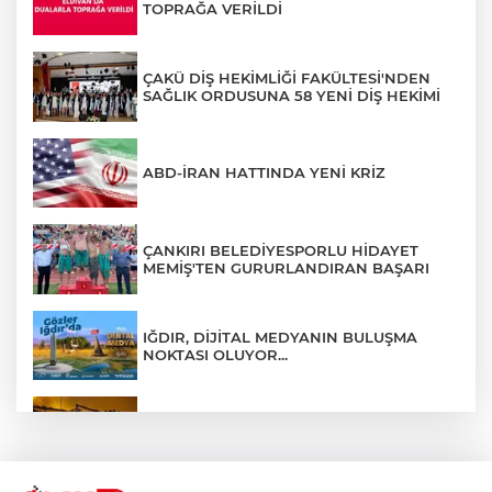
TOPRAĞA VERİLDİ
ÇAKÜ DİŞ HEKİMLİĞİ FAKÜLTESİ'NDEN
SAĞLIK ORDUSUNA 58 YENİ DİŞ HEKİMİ
ABD-İRAN HATTINDA YENİ KRİZ
ÇANKIRI BELEDİYESPORLU HİDAYET
MEMİŞ'TEN GURURLANDIRAN BAŞARI
IĞDIR, DİJİTAL MEDYANIN BULUŞMA
NOKTASI OLUYOR...
ÇANKIRI'DA AYNI METRUK EV YİNE
ALEVLERE TESLİM OLDU