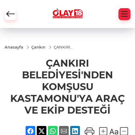
Anasayfa
Çankırı
ÇANKIRI
BELEDİYESİ'NDEN
KOMŞUSU
ÇANKIRI
KASTAMONU'YA
ARAÇ VE EKİP
DESTEĞİ
BELEDİYESİ'NDEN
KOMŞUSU
KASTAMONU'YA ARAÇ
VE EKİP DESTEĞİ