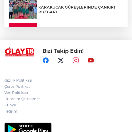
KARAKUCAK GÜREŞLERİNDE ÇANKIRI
RÜZGARI
ÇANKIRI'DA YALNIZ YAŞAYAN
KADINDAN ACI HABER
Bizi Takip Edin!
ADEM YAYLACI ELDİVAN'DA DUALARLA
TOPRAĞA VERİLDİ
ÇAKÜ DİŞ HEKİMLİĞİ FAKÜLTESİ'NDEN
Gizlilik Politikası
SAĞLIK ORDUSUNA 58 YENİ DİŞ HEKİMİ
Çerez Politikası
Veri Politikası
Kullanım Şartnamesi
ABD-İRAN HATTINDA YENİ KRİZ
Künye
İletişim