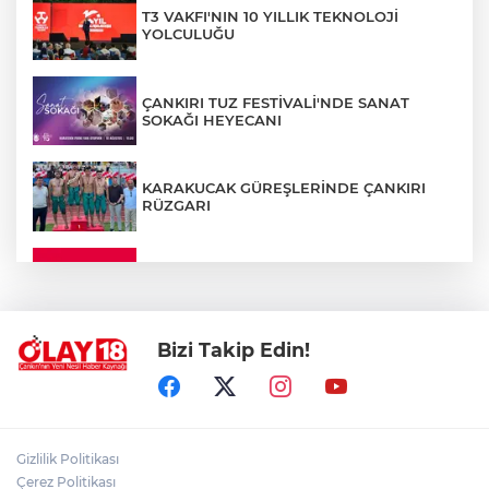
T3 VAKFI'NIN 10 YILLIK TEKNOLOJİ
YOLCULUĞU
ÇANKIRI TUZ FESTİVALİ'NDE SANAT
SOKAĞI HEYECANI
KARAKUCAK GÜREŞLERİNDE ÇANKIRI
RÜZGARI
ÇANKIRI'DA YALNIZ YAŞAYAN
KADINDAN ACI HABER
Bizi Takip Edin!
ADEM YAYLACI ELDİVAN'DA DUALARLA
TOPRAĞA VERİLDİ
ÇAKÜ DİŞ HEKİMLİĞİ FAKÜLTESİ'NDEN
Gizlilik Politikası
SAĞLIK ORDUSUNA 58 YENİ DİŞ HEKİMİ
Çerez Politikası