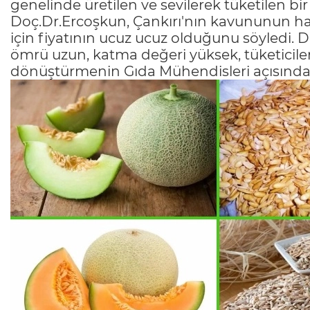
genelinde üretilen ve sevilerek tüketilen b
Doç.Dr.Ercoşkun, Çankırı'nın kavununun har
için fiyatının ucuz ucuz olduğunu söyledi.
ömrü uzun, katma değeri yüksek, tüketiciler
dönüştürmenin Gıda Mühendisleri açısından 