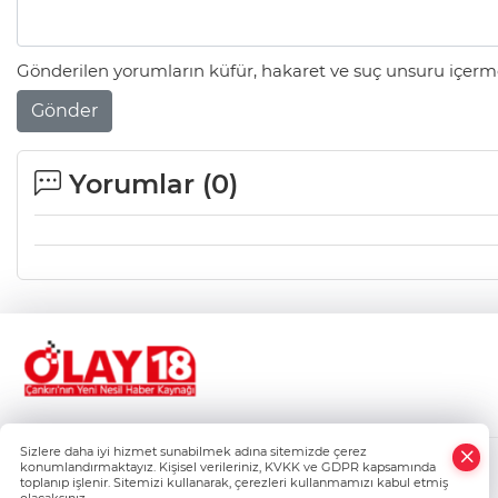
Gönderilen yorumların küfür, hakaret ve suç unsuru içerme
Gönder
Yorumlar (
0
)
Sizlere daha iyi hizmet sunabilmek adına sitemizde çerez
konumlandırmaktayız. Kişisel verileriniz, KVKK ve GDPR kapsamında
Gizlilik Politikası
toplanıp işlenir. Sitemizi kullanarak, çerezleri kullanmamızı kabul etmiş
Çerez Politikası