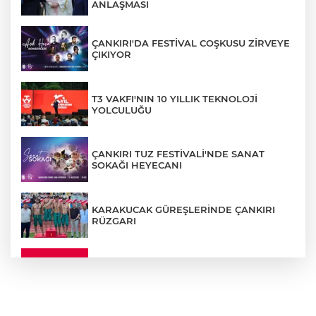
ANLAŞMASI
ÇANKIRI'DA FESTİVAL COŞKUSU ZİRVEYE
ÇIKIYOR
T3 VAKFI'NIN 10 YILLIK TEKNOLOJİ
YOLCULUĞU
ÇANKIRI TUZ FESTİVALİ'NDE SANAT
SOKAĞI HEYECANI
KARAKUCAK GÜREŞLERİNDE ÇANKIRI
RÜZGARI
ÇANKIRI'DA YALNIZ YAŞAYAN
KADINDAN ACI HABER