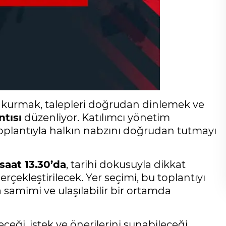
işim kurmak, talepleri doğrudan dinlemek ve
tısı
düzenliyor. Katılımcı yönetim
 toplantıyla halkın nabzını doğrudan tutmayı
aat 13.30’da
, tarihi dokusuyla dikkat
erçekleştirilecek. Yer seçimi, bu toplantıyı
a samimi ve ulaşılabilir bir ortamda
ceği, istek ve önerilerini sunabileceği