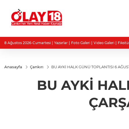
8 Ağustos 2026-Cumartesi
Yazarlar
Foto Galeri
Video Galeri
Fikstü
Anasayfa
Çankırı
BU AYKİ HALK GÜNÜ TOPLANTISI 6 AĞU
BU AYKİ HAL
ÇARŞ