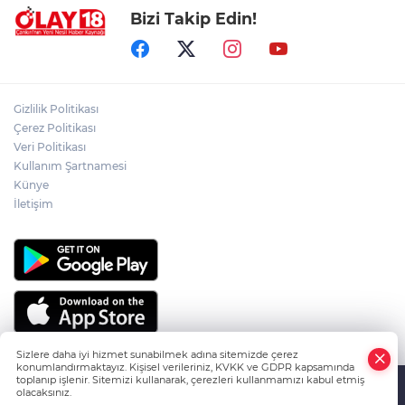
Bizi Takip Edin!
ÖZGÜR ÖZEL VE VELİ AĞBABA
HAKKINDA KRİTİK GELİŞME
ÇANKIRI'NIN EMEKTAR AŞÇISI CELAL
Gizlilik Politikası
KILIÇ SON YOLCULUĞUNA UĞURLANDI
Çerez Politikası
Veri Politikası
Kullanım Şartnamesi
CHP İL BAŞKANLIĞI'NA KAMİL AKDOĞAN
GETİRİLDİ
Künye
İletişim
Sizlere daha iyi hizmet sunabilmek adına sitemizde çerez
konumlandırmaktayız. Kişisel verileriniz, KVKK ve GDPR kapsamında
toplanıp işlenir. Sitemizi kullanarak, çerezleri kullanmamızı kabul etmiş
olacaksınız.
HABER YAZILIMI
ve TURKTICARET.NET projesidir Copyright© 2006-