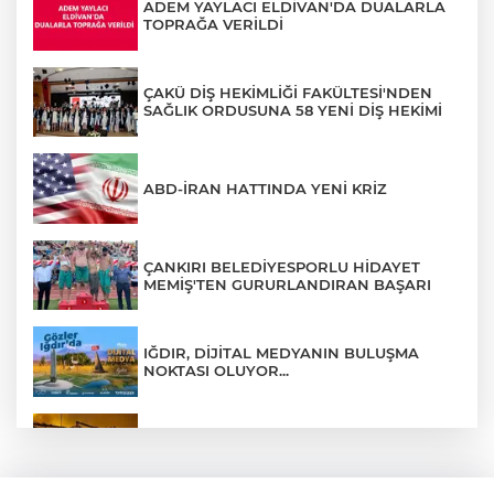
ADEM YAYLACI ELDİVAN'DA DUALARLA
TOPRAĞA VERİLDİ
ÇAKÜ DİŞ HEKİMLİĞİ FAKÜLTESİ'NDEN
SAĞLIK ORDUSUNA 58 YENİ DİŞ HEKİMİ
ABD-İRAN HATTINDA YENİ KRİZ
ÇANKIRI BELEDİYESPORLU HİDAYET
MEMİŞ'TEN GURURLANDIRAN BAŞARI
IĞDIR, DİJİTAL MEDYANIN BULUŞMA
NOKTASI OLUYOR...
ÇANKIRI'DA AYNI METRUK EV YİNE
ALEVLERE TESLİM OLDU