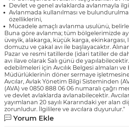
Devlet ve genel avlaklarda avlanmayla ilgil
Avlanmada kullanılması ve bulundurulması
özelliklerini,
Mücadele amaçlı avlanma usulünü, belirlem
Buna göre avlanma; tüm bölgelerimizde aynı
üveyik, alakarga, küçük karga, ekinkargası,
domuzu ve çakal avı ile başlayacaktır. Alın
Pazar ve resmi tatillerde (idari tatiller de d
avı ilave olarak Salı günü de yapılabilecekti
edebilmeleri için Avcılık Belgesi almaları ve
Müdürlüklerinin döner sermaye işletmesine 
Avcılar, Avlak Yönetim Bilgi Sisteminden (
(AVA) ve 0850 888 06 06 numaralı çağrı mer
ve devlet avlaklarda avlanabilecektir. Avcı
yayımlanan 20 sayılı Kararındaki yer alan d
zorunludur. İlgililere ve avcılara duyurulur."
Yorum Ekle