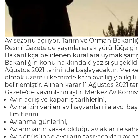
Av sezonu açılıyor. Tarım ve Orman Bakanlığı'n
Resmi Gazete'de yayınlanarak yürürlüğe gir
Bakanlıkça belirlenen kurallara uymak şartıy
Bakanlığın konu hakkındaki yazısı şu şekil
Ağustos 2021 tarihinde başlayacaktır. Mer
olmak üzere ülkemizde kara avcılığıyla ilgil
belirlemiştir. Alınan karar 11 Ağustos 2021 tar
Gazete’de yayımlanmıştır. Merkez Av Komis
Avın açılış ve kapanış tarihlerini,
Avına izin verilen av hayvanları ile avcı b
limitlerini,
Avlanma günlerini,
Avlanmanın yasak olduğu avlaklar ile sahal
Av dönüşünde avcıların taşıyacakları av ha