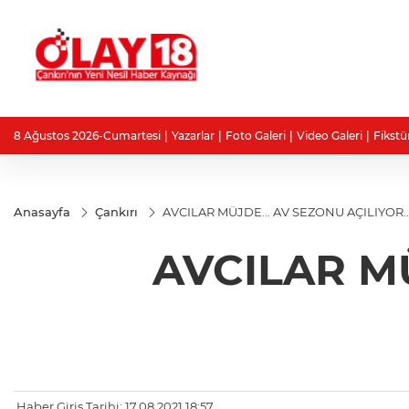
8 Ağustos 2026-Cumartesi
Yazarlar
Foto Galeri
Video Galeri
Fikstü
Anasayfa
Çankırı
AVCILAR MÜJDE... AV SEZONU AÇILIYOR..
AVCILAR MÜ
Haber Giriş Tarihi: 17.08.2021 18:57