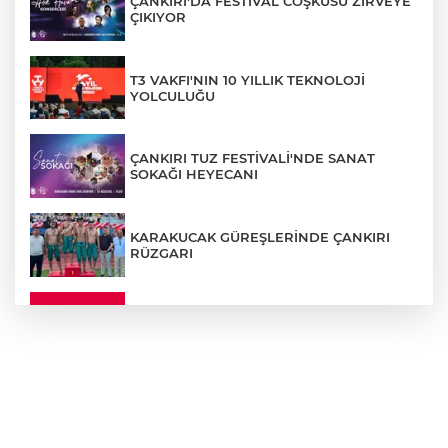
ÇANKIRI'DA FESTİVAL COŞKUSU ZİRVEYE
ÇIKIYOR
T3 VAKFI'NIN 10 YILLIK TEKNOLOJİ
YOLCULUĞU
ÇANKIRI TUZ FESTİVALİ'NDE SANAT
SOKAĞI HEYECANI
KARAKUCAK GÜREŞLERİNDE ÇANKIRI
RÜZGARI
ÇANKIRI'DA YALNIZ YAŞAYAN
KADINDAN ACI HABER
ADEM YAYLACI ELDİVAN'DA DUALARLA
TOPRAĞA VERİLDİ