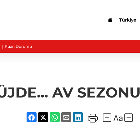
Türkiye
r
Puan Durumu
.
JDE... AV SEZONU 