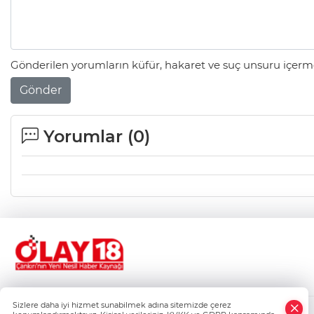
Gönderilen yorumların küfür, hakaret ve suç unsuru içerme
Gönder
Yorumlar (
0
)
Sizlere daha iyi hizmet sunabilmek adına sitemizde çerez