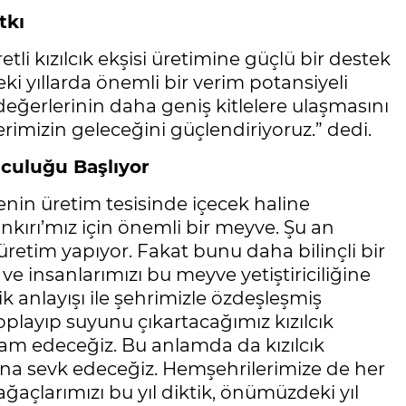
tkı
etli kızılcık ekşisi üretimine güçlü bir destek
 yıllarda önemli bir verim potansiyeli
eğerlerinin daha geniş kitlelere ulaşmasını
erimizin geleceğini güçlendiriyoruz.” dedi.
lculuğu Başlıyor
iyenin üretim tesisinde içecek haline
ankırı’mız için önemli bir meyve. Şu an
 üretim yapıyor. Fakat bunu daha bilinçli bir
 insanlarımızı bu meyve yetiştiriciliğine
k anlayışı ile şehrimizle özdeşleşmiş
layıp suyunu çıkartacağımız kızılcık
kram edeceğiz. Bu anlamda da kızılcık
 alana sevk edeceğiz. Hemşehrilerimize de her
 ağaçlarımızı bu yıl diktik, önümüzdeki yıl