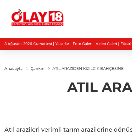
8 Ağustos 2026-Cumartesi
Yazarlar
Foto Galeri
Video Galeri
Fikstü
Anasayfa
Çankırı
ATIL ARAZİDEN KIZILCIK BAHÇESİNE
ATIL AR
Atıl arazileri verimli tarım arazilerine dön