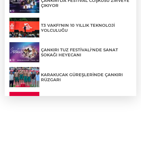
ÇANKIRI'DA FESTİVAL COŞKUSU ZİRVEYE
ÇIKIYOR
T3 VAKFI'NIN 10 YILLIK TEKNOLOJİ
YOLCULUĞU
ÇANKIRI TUZ FESTİVALİ'NDE SANAT
SOKAĞI HEYECANI
KARAKUCAK GÜREŞLERİNDE ÇANKIRI
RÜZGARI
ÇANKIRI'DA YALNIZ YAŞAYAN
KADINDAN ACI HABER
ADEM YAYLACI ELDİVAN'DA DUALARLA
TOPRAĞA VERİLDİ