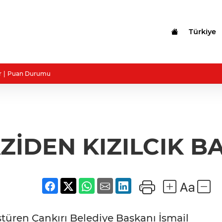
Türkiye
r
Puan Durumu
AZİDEN KIZILCIK B
üştüren Çankırı Belediye Başkanı İsmail