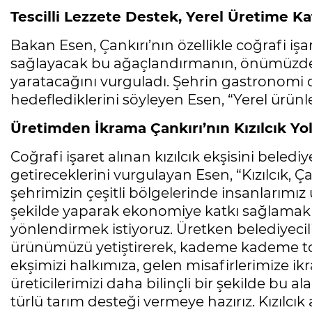
Tescilli Lezzete Destek, Yerel Üretime Ka
Bakan Esen, Çankırı’nın özellikle coğrafi işar
sağlayacak bu ağaçlandırmanın, önümüzdeki
yaratacağını vurguladı. Şehrin gastronomi d
hedeflediklerini söyleyen Esen, “Yerel ürünl
Üretimden İkrama Çankırı’nın Kızılcık Yo
Coğrafi işaret alınan kızılcık ekşisini beled
getireceklerini vurgulayan Esen, “Kızılcık, Ç
şehrimizin çeşitli bölgelerinde insanlarımız
şekilde yaparak ekonomiye katkı sağlamak ve
yönlendirmek istiyoruz. Üretken belediyecili
ürünümüzü yetiştirerek, kademe kademe top
ekşimizi halkımıza, gelen misafirlerimize i
üreticilerimizi daha bilinçli bir şekilde bu
türlü tarım desteği vermeye hazırız. Kızılcık