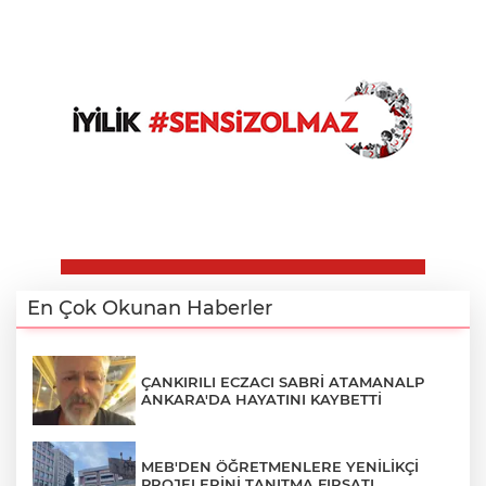
En Çok Okunan Haberler
ÇANKIRILI ECZACI SABRİ ATAMANALP
ANKARA'DA HAYATINI KAYBETTİ
MEB'DEN ÖĞRETMENLERE YENİLİKÇİ
PROJELERİNİ TANITMA FIRSATI