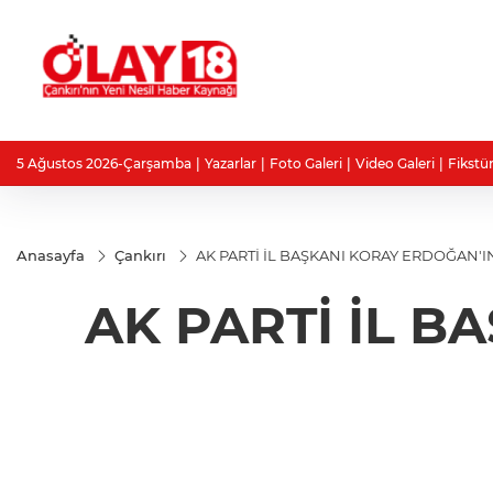
5 Ağustos 2026-Çarşamba
Yazarlar
Foto Galeri
Video Galeri
Fikstü
Anasayfa
Çankırı
AK PARTİ İL BAŞKANI KORAY ERDOĞAN'I
AK PARTİ İL B