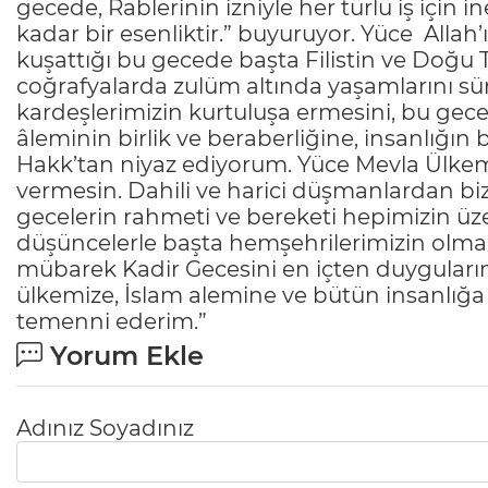
gecede, Rablerinin izniyle her türlü iş için 
kadar bir esenliktir.” buyuruyor. Yüce All
kuşattığı bu gecede başta Filistin ve Doğ
coğrafyalarda zulüm altında yaşamlarını 
kardeşlerimizin kurtuluşa ermesini, bu gece
âleminin birlik ve beraberliğine, insanlığın
Hakk’tan niyaz ediyorum. Yüce Mevla Ülkemiz
vermesin. Dahili ve harici düşmanlardan bi
gecelerin rahmeti ve bereketi hepimizin üze
düşüncelerle başta hemşehrilerimizin olma
mübarek Kadir Gecesini en içten duygular
ülkemize, İslam alemine ve bütün insanlığa
temenni ederim.”
Yorum Ekle
Adınız Soyadınız