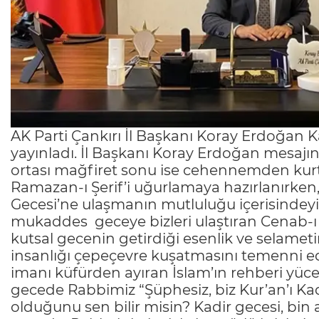
AK Parti Çankırı İl Başkanı Koray Erdoğan 
yayınladı. İl Başkanı Koray Erdoğan mesajınd
ortası mağfiret sonu ise cehennemden kurt
Ramazan-ı Şerif’i uğurlamaya hazırlanırken,
Gecesi’ne ulaşmanın mutluluğu içerisindeyi
mukaddes geceye bizleri ulaştıran Cenab-ı
kutsal gecenin getirdiği esenlik ve selamet
insanlığı çepeçevre kuşatmasını temenni ed
imanı küfürden ayıran İslam’ın rehberi yüce 
gecede Rabbimiz “Şüphesiz, biz Kur’an’ı Kad
olduğunu sen bilir misin? Kadir gecesi, bin 