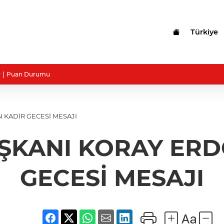
Türkiye
r
Puan Durumu
N KADİR GECESİ MESAJI
AŞKANI KORAY ER
GECESİ MESAJI