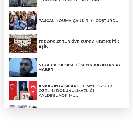
PASCAL NOUMA ÇANKIRI'YI COŞTURDU
TERÖRSÜZ TÜRKİYE SÜRECİNDE KRİTİK
EŞİK
3 ÇOCUK BABASI HÜSEYİN KAYA'DAN ACI
HABER
ANKARA'DA SICAK GELİŞME, ÖZGÜR
ÖZEL'İN DOKUNULMAZLIĞI
KALDIRILIYOR MU...
TKDK'DAN % 75'E VARAN HİBE DESTEĞİ