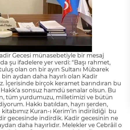
Kadir Gecesi münasebetiyle bir mesaj
a şu ifadelere yer verdi: “Başı rahmet,
uluş olan on bir ayın Sultanı Mübarek
 bin aydan daha hayırlı olan Kadir
z. İçerisinde birçok keramet barındıran bu
 Hakk’a sonsuz hamdü senalar olsun. Bu
in, tüm yurdumuzu, milletimizi ve bütün
iyorum. Hakkı batıldan, hayrı şerden,
kitabımız Kuran-ı Kerim’in indirildiği bu
ir gecesinde indirdik. Kadir gecesinin ne
aydan daha hayırlıdır. Melekler ve Cebrâil o