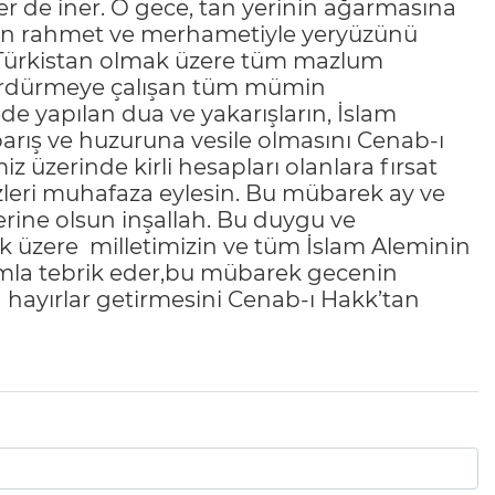
iner de iner. O gece, tan yerinin ağarmasına
ah’ın rahmet ve merhametiyle yeryüzünü
u Türkistan olmak üzere tüm mazlum
sürdürmeye çalışan tüm mümin
de yapılan dua ve yakarışların, İslam
 barış ve huzuruna vesile olmasını Cenab-ı
 üzerinde kirli hesapları olanlara fırsat
zleri muhafaza eylesin. Bu mübarek ay ve
rine olsun inşallah. Bu duygu ve
k üzere milletimizin ve tüm İslam Aleminin
ımla tebrik eder,bu mübarek gecenin
 hayırlar getirmesini Cenab-ı Hakk’tan