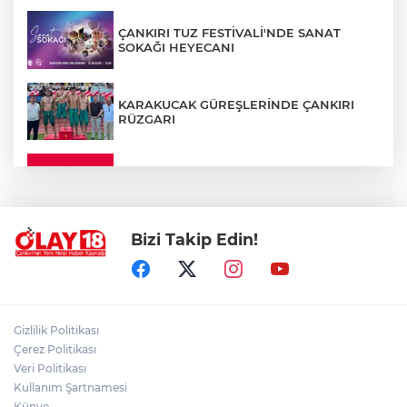
ÇANKIRI TUZ FESTİVALİ'NDE SANAT
SOKAĞI HEYECANI
KARAKUCAK GÜREŞLERİNDE ÇANKIRI
RÜZGARI
ÇANKIRI'DA YALNIZ YAŞAYAN
KADINDAN ACI HABER
Bizi Takip Edin!
ADEM YAYLACI ELDİVAN'DA DUALARLA
TOPRAĞA VERİLDİ
ÇAKÜ DİŞ HEKİMLİĞİ FAKÜLTESİ'NDEN
Gizlilik Politikası
SAĞLIK ORDUSUNA 58 YENİ DİŞ HEKİMİ
Çerez Politikası
Veri Politikası
Kullanım Şartnamesi
ABD-İRAN HATTINDA YENİ KRİZ
Künye