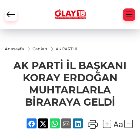
Anasayfa
Çankırı
AK PARTİ İL
BAŞKANI
KORAY
AK PARTİ İL BAŞKANI
ERDOĞAN
MUHTARLARLA
BİRARAYA
KORAY ERDOĞAN
GELDİ
MUHTARLARLA
BİRARAYA GELDİ