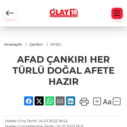
Anasayfa
Çankırı
AFAD
ÇANKIRI
HER
AFAD ÇANKIRI HER
TÜRLÜ
DOĞAL
AFETE
TÜRLÜ DOĞAL AFETE
HAZIR
HAZIR
Haber Giriş Tarihi: 24.01.2022 18:42
Haber Güncellenme Tarihi: 24.01.2022 19:21