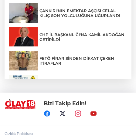
ÇANKIRI'NIN EMEKTAR AŞÇISI CELAL
KILIÇ SON YOLCULUĞUNA UĞURLANDI
CHP İL BAŞKANLIĞI'NA KAMİL AKDOĞAN
GETİRİLDİ
FETÖ FİRARİSİNDEN DİKKAT ÇEKEN
İTİRAFLAR
ZÜBEYDE HANIM CADDESİ BİR
GÜNLÜĞÜNE TRAFİĞE KAPATILIYOR
Bizi Takip Edin!
PKK'NIN SİLAH BIRAKMA SÜRECİNDE
YENİ DÖNEM
ÇANKIRILI AYDIN ALTIN'IN ACI SONU
Gizlilik Politikası