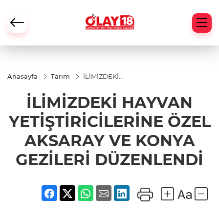
Anasayfa
Tarım
İLİMİZDEKİ
HAYVAN
YETİŞTİRİCİLERİNE
İLİMİZDEKİ HAYVAN
ÖZEL AKSARAY VE
KONYA GEZİLERİ
DÜZENLENDİ
YETİŞTİRİCİLERİNE ÖZEL
AKSARAY VE KONYA
GEZİLERİ DÜZENLENDİ