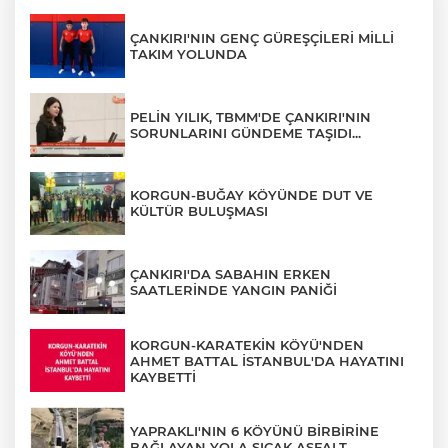
ÇANKIRI'NIN GENÇ GÜREŞÇİLERİ MİLLİ
TAKIM YOLUNDA
PELİN YILIK, TBMM'DE ÇANKIRI'NIN
SORUNLARINI GÜNDEME TAŞIDI...
KORGUN-BUĞAY KÖYÜNDE DUT VE
KÜLTÜR BULUŞMASI
ÇANKIRI'DA SABAHIN ERKEN
SAATLERİNDE YANGIN PANİĞİ
KORGUN-KARATEKİN KÖYÜ'NDEN
AHMET BATTAL İSTANBUL'DA HAYATINI
KAYBETTİ
YAPRAKLI'NIN 6 KÖYÜNÜ BİRBİRİNE
BAĞLAYAN YOLA SICAK ASFALT