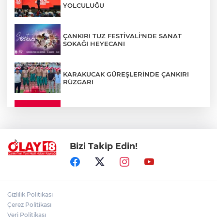
YOLCULUĞU
ÇANKIRI TUZ FESTİVALİ'NDE SANAT
SOKAĞI HEYECANI
KARAKUCAK GÜREŞLERİNDE ÇANKIRI
RÜZGARI
ÇANKIRI'DA YALNIZ YAŞAYAN
KADINDAN ACI HABER
Bizi Takip Edin!
ADEM YAYLACI ELDİVAN'DA DUALARLA
TOPRAĞA VERİLDİ
ÇAKÜ DİŞ HEKİMLİĞİ FAKÜLTESİ'NDEN
Gizlilik Politikası
SAĞLIK ORDUSUNA 58 YENİ DİŞ HEKİMİ
Çerez Politikası
Veri Politikası