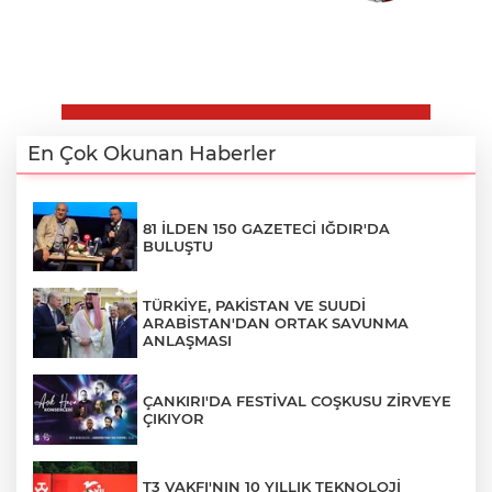
En Çok Okunan Haberler
81 İLDEN 150 GAZETECİ IĞDIR'DA
BULUŞTU
TÜRKİYE, PAKİSTAN VE SUUDİ
ARABİSTAN'DAN ORTAK SAVUNMA
ANLAŞMASI
ÇANKIRI'DA FESTİVAL COŞKUSU ZİRVEYE
ÇIKIYOR
T3 VAKFI'NIN 10 YILLIK TEKNOLOJİ