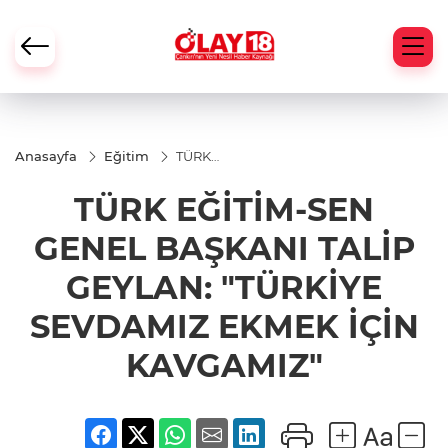
Anasayfa
Eğitim
TÜRK
EĞİTİM-
SEN
TÜRK EĞİTİM-SEN
GENEL
BAŞKANI
TALİP
GENEL BAŞKANI TALİP
GEYLAN:
"TÜRKİYE
GEYLAN: "TÜRKİYE
SEVDAMIZ
EKMEK
SEVDAMIZ EKMEK İÇİN
İÇİN
KAVGAMIZ"
KAVGAMIZ"