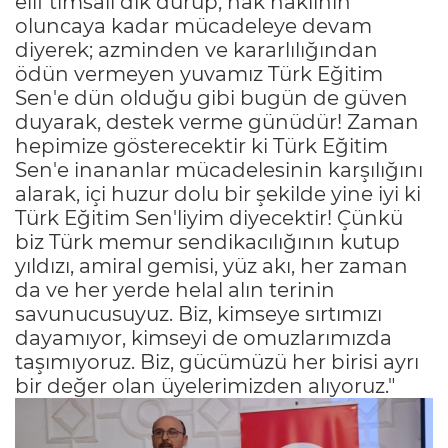
elif timsali dik durup, hak haklının
oluncaya kadar mücadeleye devam
diyerek; azminden ve kararlılığından
ödün vermeyen yuvamız Türk Eğitim
Sen'e dün olduğu gibi bugün de güven
duyarak, destek verme günüdür! Zaman
hepimize gösterecektir ki Türk Eğitim
Sen'e inananlar mücadelesinin karşılığını
alarak, içi huzur dolu bir şekilde yine iyi ki
Türk Eğitim Sen'liyim diyecektir! Çünkü
biz Türk memur sendikacılığının kutup
yıldızı, amiral gemisi, yüz akı, her zaman
da ve her yerde helal alın terinin
savunucusuyuz. Biz, kimseye sırtımızı
dayamıyor, kimseyi de omuzlarımızda
taşımıyoruz. Biz, gücümüzü her birisi ayrı
bir değer olan üyelerimizden alıyoruz."