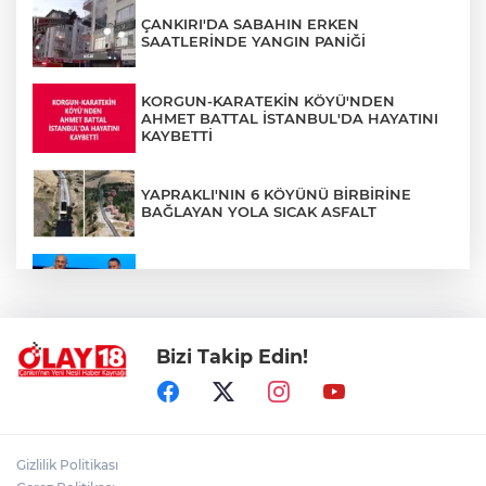
ÇANKIRI'DA SABAHIN ERKEN
SAATLERİNDE YANGIN PANİĞİ
KORGUN-KARATEKİN KÖYÜ'NDEN
AHMET BATTAL İSTANBUL'DA HAYATINI
KAYBETTİ
YAPRAKLI'NIN 6 KÖYÜNÜ BİRBİRİNE
BAĞLAYAN YOLA SICAK ASFALT
81 İLDEN 150 GAZETECİ IĞDIR'DA
BULUŞTU
Bizi Takip Edin!
TÜRKİYE, PAKİSTAN VE SUUDİ
ARABİSTAN'DAN ORTAK SAVUNMA
ANLAŞMASI
ÇANKIRI'DA FESTİVAL COŞKUSU ZİRVEYE
Gizlilik Politikası
ÇIKIYOR