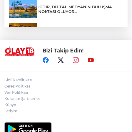
IĞDIR, DİJİTAL MEDYANIN BULUŞMA
NOKTASI OLUYOR...
ÇANKIRI'DA AYNI METRUK EV YİNE
ALEVLERE TESLİM OLDU
Bizi Takip Edin!
ÖZGÜR ÖZEL VE VELİ AĞBABA
HAKKINDA KRİTİK GELİŞME
ÇANKIRI'NIN EMEKTAR AŞÇISI CELAL
Gizlilik Politikası
KILIÇ SON YOLCULUĞUNA UĞURLANDI
Çerez Politikası
Veri Politikası
Kullanım Şartnamesi
CHP İL BAŞKANLIĞI'NA KAMİL AKDOĞAN
GETİRİLDİ
Künye
İletişim