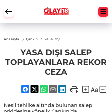
Anasayfa
Çankırı
YASA DIŞI
SALEP
TOPLAYANLARA
YASA DIŞI SALEP
REKOR CEZA
TOPLAYANLARA REKOR
CEZA
Nesli tehlike altında bulunan salep
orkidesine yönelik Çankırı’da